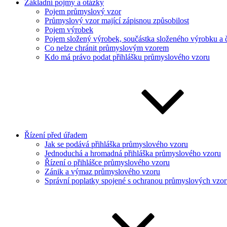
Základní pojmy a otázky
Pojem průmyslový vzor
Průmyslový vzor mající zápisnou způsobilost
Pojem výrobek
Pojem složený výrobek, součástka složeného výrobku a 
Co nelze chránit průmyslovým vzorem
Kdo má právo podat přihlášku průmyslového vzoru
Řízení před úřadem
Jak se podává přihláška průmyslového vzoru
Jednoduchá a hromadná přihláška průmyslového vzoru
Řízení o přihlášce průmyslového vzoru
Zánik a výmaz průmyslového vzoru
Správní poplatky spojené s ochranou průmyslových vzo