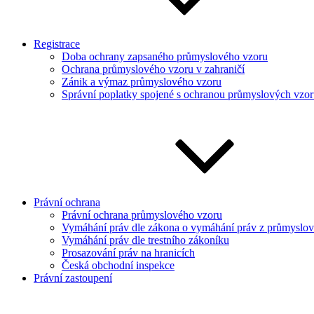
Registrace
Doba ochrany zapsaného průmyslového vzoru
Ochrana průmyslového vzoru v zahraničí
Zánik a výmaz průmyslového vzoru
Správní poplatky spojené s ochranou průmyslových vzo
Právní ochrana
Právní ochrana průmyslového vzoru
Vymáhání práv dle zákona o vymáhání práv z průmyslové
Vymáhání práv dle trestního zákoníku
Prosazování práv na hranicích
Česká obchodní inspekce
Právní zastoupení