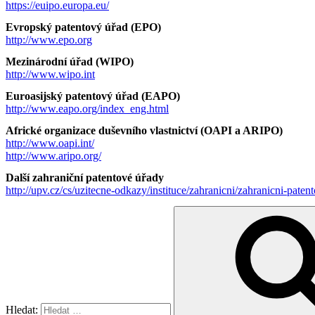
https://euipo.europa.eu/
Evropský patentový úřad (EPO)
http://www.epo.org
Mezinárodní úřad (WIPO)
http://www.wipo.int
Euroasijský patentový úřad (EAPO)
http://www.eapo.org/index_eng.html
Africké organizace duševního vlastnictví (OAPI a ARIPO)
http://www.oapi.int/
http://www.aripo.org/
Další zahraniční patentové úřady
http://upv.cz/cs/uzitecne-odkazy/instituce/zahranicni/zahranicni-pat
Hledat: