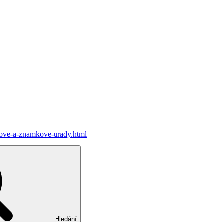
entove-a-znamkove-urady.html
Hledání