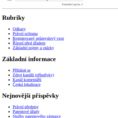
Friendly
Captcha ⇗
Rubriky
Odkazy
Právní ochrana
Registrovaný průmyslový vzor
Řízení před úřadem
Základní pojmy a otázky
Základní informace
Přihlásit se
Zdroj kanálů (příspěvky)
Kanál komentářů
Česká lokalizace
Nejnovější příspěvky
Právní předpisy
Patentové úřady
Služby patentového zástupce