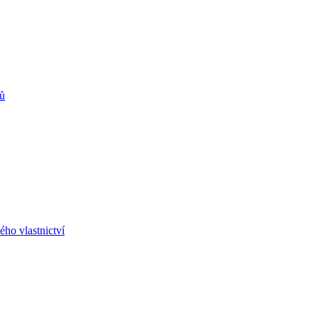
rů
ho vlastnictví