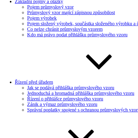
Základní pojmy a otázky
Pojem průmyslový vzor
Průmyslový vzor mající zápisnou způsobilost
Pojem výrobek
Pojem složený výrobek, součástka složeného výrobku a 
Co nelze chránit průmyslovým vzorem
Kdo má právo podat přihlášku průmyslového vzoru
Řízení před úřadem
Jak se podává přihláška průmyslového vzoru
Jednoduchá a hromadná přihláška průmyslového vzoru
Řízení o přihlášce průmyslového vzoru
Zánik a výmaz průmyslového vzoru
Správní poplatky spojené s ochranou průmyslových vzo