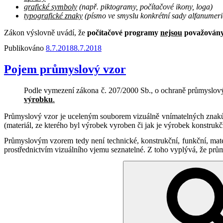
grafické symboly
(např. piktogramy, počítačové ikony, loga)
typografické znaky
(písmo ve smyslu konkrétní sady alfanumerický
Zákon výslovně uvádí, že
počítačové programy
nejsou
považovány
Publikováno
8.7.2018
8.7.2018
Pojem průmyslový vzor
Podle vymezení zákona č. 207/2000 Sb., o ochraně průmyslový
výrobku
.
Průmyslový vzor je uceleným souborem vizuálně vnímatelných znaků –
(materiál, ze kterého byl výrobek vyroben či jak je výrobek konstr
Průmyslovým vzorem tedy není technické, konstrukční, funkční, mate
prostřednictvím vizuálního vjemu seznatelné. Z toho vyplývá, že prů