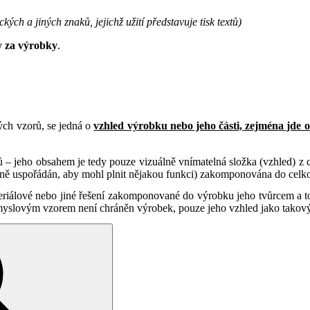
ch a jiných znaků, jejichž užití představuje tisk textů)
 za výrobky
.
ch vzorů, se jedná o
vzhled výrobku nebo jeho části, zejména jde o 
 jeho obsahem je tedy pouze vizuálně vnímatelná složka (vzhled) z ce
ukčně uspořádán, aby mohl plnit nějakou funkci) zakomponována do cel
riálové nebo jiné řešení zakomponované do výrobku jeho tvůrcem a to i
myslovým vzorem není chráněn výrobek, pouze jeho vzhled jako takový 