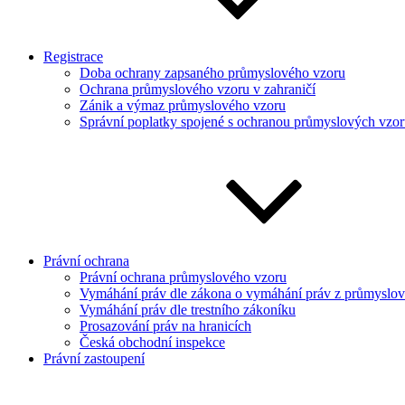
Registrace
Doba ochrany zapsaného průmyslového vzoru
Ochrana průmyslového vzoru v zahraničí
Zánik a výmaz průmyslového vzoru
Správní poplatky spojené s ochranou průmyslových vzo
Právní ochrana
Právní ochrana průmyslového vzoru
Vymáhání práv dle zákona o vymáhání práv z průmyslové
Vymáhání práv dle trestního zákoníku
Prosazování práv na hranicích
Česká obchodní inspekce
Právní zastoupení