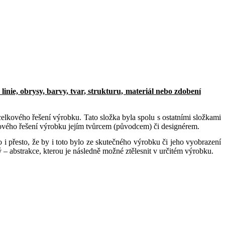
linie, obrysy, barvy, tvar, strukturu, materiál nebo zdobení
lkového řešení výrobku. Tato složka byla spolu s ostatními složkami
kového řešení výrobku jejím tvůrcem (původcem) či designérem.
 přesto, že by i toto bylo ze skutečného výrobku či jeho vyobrazení
– abstrakce, kterou je následně možné ztělesnit v určitém výrobku.