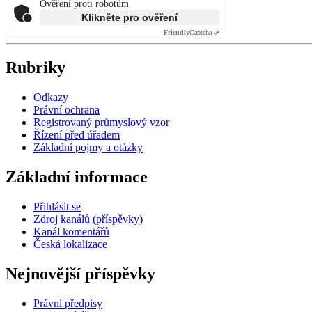
Ověření proti robotům
Klikněte pro ověření
Friendly
Captcha ⇗
Rubriky
Odkazy
Právní ochrana
Registrovaný průmyslový vzor
Řízení před úřadem
Základní pojmy a otázky
Základní informace
Přihlásit se
Zdroj kanálů (příspěvky)
Kanál komentářů
Česká lokalizace
Nejnovější příspěvky
Právní předpisy