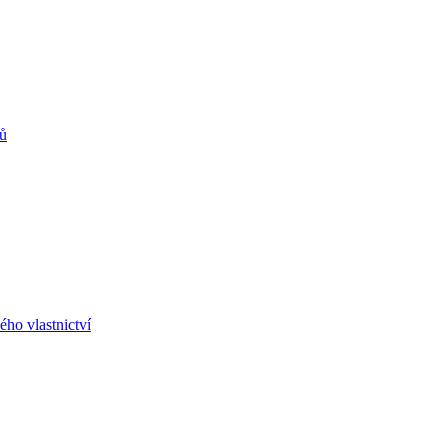
rů
ho vlastnictví