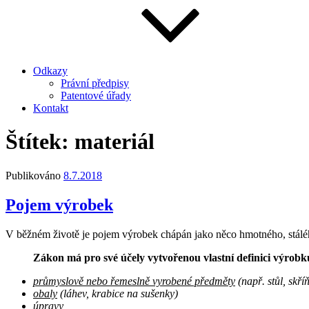
Odkazy
Právní předpisy
Patentové úřady
Kontakt
Štítek:
materiál
Publikováno
8.7.2018
Pojem výrobek
V běžném životě je pojem výrobek chápán jako něco hmotného, stálé
Zákon má pro své účely vytvořenou vlastní definici výrobk
průmyslově nebo řemeslně vyrobené předměty
(např. stůl, skříň
obaly
(láhev, krabice na sušenky)
úpravy